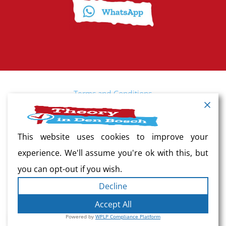
Terms and Conditions
Cancellation policy
This website uses cookies to improve your
experience. We'll assume you're ok with this, but
Vacancy
you can opt-out if you wish.
Decline
Complaints
Accept All
Powered by
WPLP Compliance Platform
Privacy