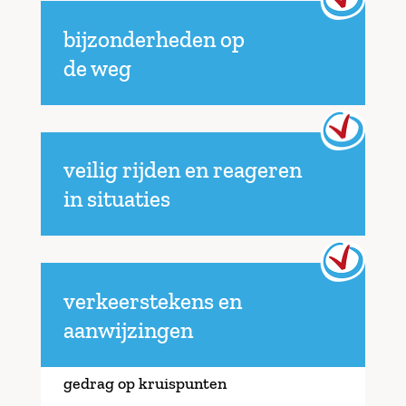
bijzonderheden op
de weg
veilig rijden en reageren
in situaties
verkeerstekens en
aanwijzingen
gedrag op kruispunten